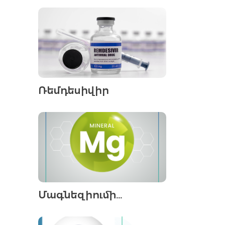
Ռեմդեսիվիր
Մագնեզիումի
ազդեցությունը