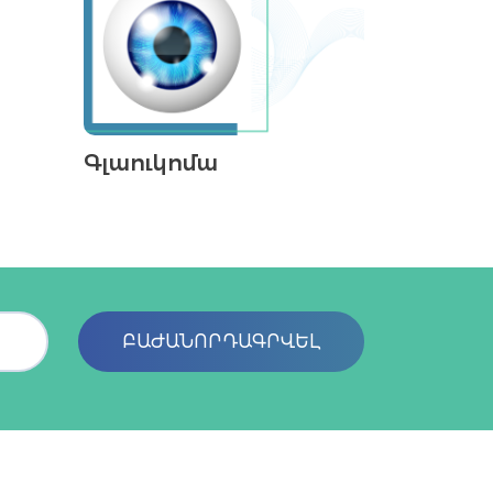
օրգանիզմի վրա
Գլաուկոմա
ԲԱԺԱՆՈՐԴԱԳՐՎԵԼ