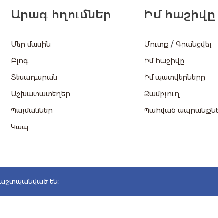
Արագ հղումներ
Իմ հաշիվը
/
Մեր մասին
Մուտք
Գրանցվել
Բլոգ
Իմ հաշիվը
Տեսադարան
Իմ պատվերները
Աշխատատեղեր
Զամբյուղ
Պայմաններ
Պահված ապրանքն
Կապ
պաշտպանված են։