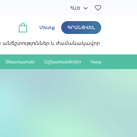
ՀԱՅ
РУС
ENG
Մուտք
ԳՐԱՆՑՎԵԼ
ան անճշտություններ և ժամանակավոր
Տեսադարան
Աշխատատեղեր
Կապ