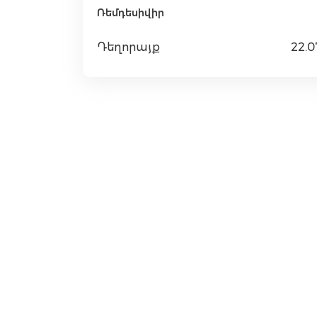
Ռեմդեսիվիր
Դեղորայք
22.0