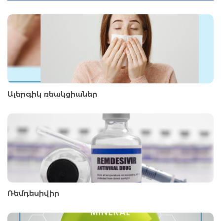
Ալերգիկ ռեակցիաներ
Ռեմդեսիվիր