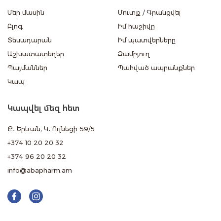
Մեր մասին
Մուտք
/
Գրանցվել
Բլոգ
Իմ հաշիվը
Տեսադարան
Իմ պատվերները
Աշխատատեղեր
Զամբյուղ
Պայմաններ
Պահված ապրանքներ
Կապ
Կապվել մեզ հետ
Ք․ Երևան, Կ․ Ուլնեցի 59/5
+374 10 20 20 32
+374 96 20 20 32
info@abapharm.am