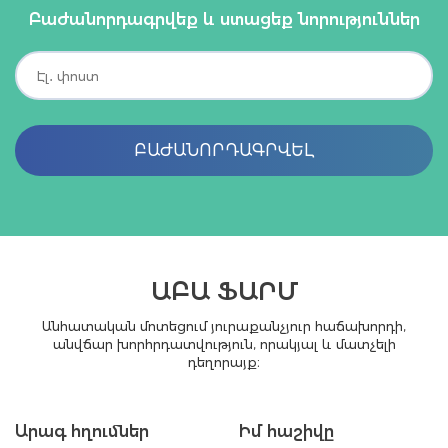
Բաժանորդագրվեք և ստացեք նորություններ
ԲԱԺԱՆՈՐԴԱԳՐՎԵԼ
ԱԲԱ ՖԱՐՄ
Անհատական մոտեցում յուրաքանչյուր հաճախորդի,
անվճար խորհրդատվություն, որակյալ և մատչելի
դեղորայք։
Արագ հղումներ
Իմ հաշիվը