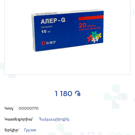
1 180 ֏
Կոդ`
00000170
Կատեգորիա՝
Հակաալերգիկ
Երկիր`
Грузия