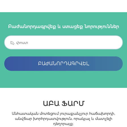
Բաժանորդագրվեք և ստացեք նորություններ
ԲԱԺԱՆՈՐԴԱԳՐՎԵԼ
ԱԲԱ ՖԱՐՄ
Անհատական մոտեցում յուրաքանչյուր հաճախորդի,
անվճար խորհրդատվություն, որակյալ և մատչելի
դեղորայք։