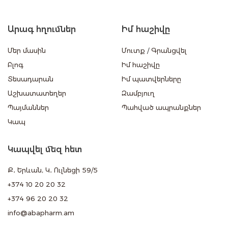
Արագ հղումներ
Իմ հաշիվը
Մեր մասին
Մուտք
/
Գրանցվել
Բլոգ
Իմ հաշիվը
Տեսադարան
Իմ պատվերները
Աշխատատեղեր
Զամբյուղ
Պայմաններ
Պահված ապրանքներ
Կապ
Կապվել մեզ հետ
Ք․ Երևան, Կ․ Ուլնեցի 59/5
+374 10 20 20 32
+374 96 20 20 32
info@abapharm.am