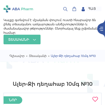
ՀԱՅ
РУС
ENG
Կայքը գտնվում է մշակման փուլում, ուստի հնարավոր են
լինել տեսականու առկայության անճշտություններ և
ժամանակավոր թերություններ: Շնորհակալ ենք ըմբռնման
համար։
ՏԵՍԱԿԱՆԻ
Գլխավոր
→
Տեսականի
→
Ալեր–Ջի դեղահաբ 10մգ №10
Ալեր–Ջի դեղահաբ 10մգ №10
ՆՈՐ