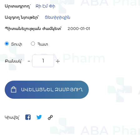
Արտադրող`
Ջի Էմ Փի
Ազդող նյութեր՝
Ցետիրիզին
Պիտանելության ժամկետ՝
2000-01-01
Տուփ
Հատ
-
+
Քանակ՝
ԱՎԵԼԱՑՆԵԼ ԶԱՄԲՅՈՒՂ
Կիսվել՝