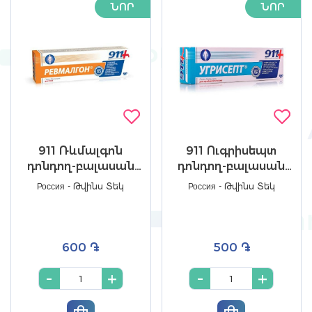
ՆՈՐ
ՆՈՐ
911 Ռևմալգոն
911 Ուգրիսեպտ
դոնդող-բալասան
դոնդող-բալասան
մարմնի համար
կորյակների դեմ
Россия - Թվինս Տեկ
Россия - Թվինս Տեկ
100մլ №1
100մլ №1
600 ֏
500 ֏
-
+
-
+