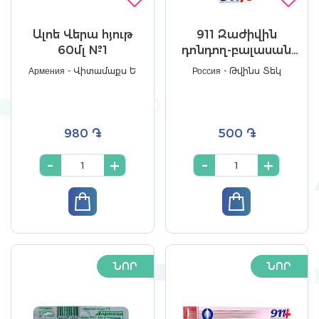
Ալոե Վերա հյութ
911 Զաժիվին
60մլ №1
դոնդող-բալասան
կրունկների ճաքերի
Армения - Վիտամաքս Ե
Россия - Թվինս Տեկ
համար 100մլ №1
980 ֏
500 ֏
-
+
-
+
ՆՈՐ
ՆՈՐ