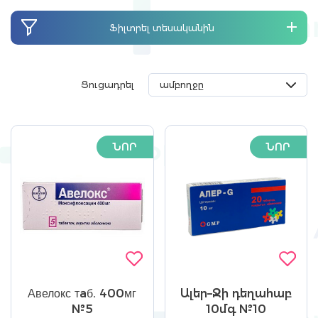
Ֆիլտրել տեսականին
Ցուցադրել
ՆՈՐ
ՆՈՐ
Авелокс тaб. 400мг
Ալեր–Ջի դեղահաբ
№5
10մգ №10