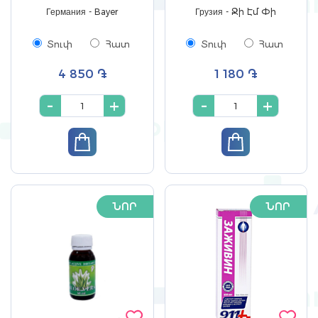
Германия - Bayer
Грузия - Ջի Էմ Փի
Տուփ
Հատ
Տուփ
Հատ
4 850 ֏
1 180 ֏
-
+
-
+
ՆՈՐ
ՆՈՐ