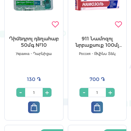
Դիմեդրոլ դեղահաբ
911 Նամոզոլ
50մգ №10
նրբաքսուք 100մլ
№1
Украина - Դարնիցա
Россия - Թվինս Տեկ
130 ֏
700 ֏
-
+
-
+