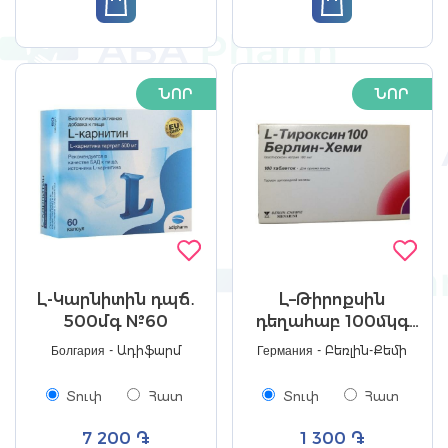
ՆՈՐ
ՆՈՐ
Լ-Կարնիտին դպճ․
Լ–Թիրոքսին
500մգ №60
դեղահաբ 100մկգ
№100
Болгария - Ադիֆարմ
Германия - Բեռլին-Քեմի
Տուփ
Հատ
Տուփ
Հատ
7 200 ֏
1 300 ֏