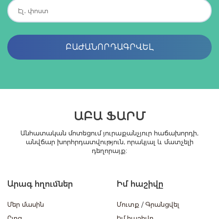
ԲԱԺԱՆՈՐԴԱԳՐՎԵԼ
ԱԲԱ ՖԱՐՄ
Անհատական մոտեցում յուրաքանչյուր հաճախորդի,
անվճար խորհրդատվություն, որակյալ և մատչելի
դեղորայք։
Արագ հղումներ
Իմ հաշիվը
Մեր մասին
Մուտք
/
Գրանցվել
Բլոգ
Իմ հաշիվը