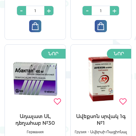
-
+
-
+
ՆՈՐ
ՆՈՐ
Ադալատ ՍԼ
Ավեքսոն սրվակ 1գ
դեղահաբ №30
№1
Германия
Грузия - Ավերսի-Ռացիոնալ