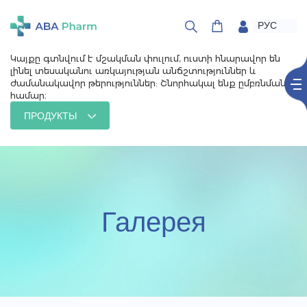
РУС
ՀԱՅ
ENG
Կայքը գտնվում է մշակման փուլում, ուստի հնարավոր են
լինել տեսականու առկայության անճշտություններ և
ժամանակավոր թերություններ: Շնորհակալ ենք ըմբռնման
համար։
ПРОДУКТЫ
Галерея